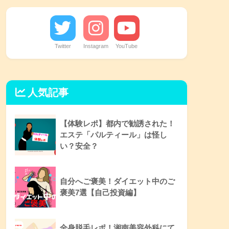
Twitter
Instagram
YouTube
人気記事
【体験レポ】都内で勧誘された！
エステ「パルティール」は怪し
い？安全？
自分へご褒美！ダイエット中のご
褒美7選【自己投資編】
全身脱毛レポ！湘南美容外科にて