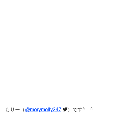
もりー（
@morymolly247
）です^ – ^