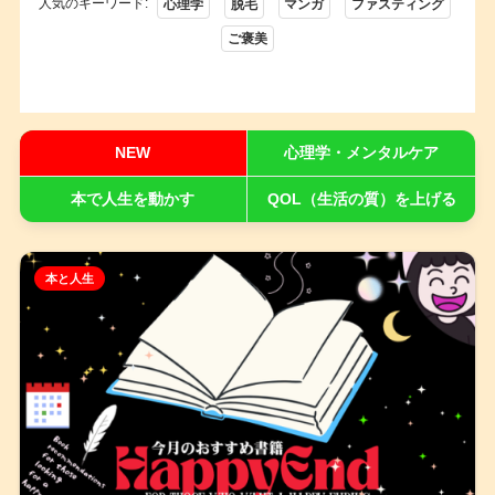
人気のキーワード:
心理学
脱毛
マンガ
ファスティング
ご褒美
NEW
心理学・メンタルケア
本で人生を動かす
QOL（生活の質）を上げる
本と人生