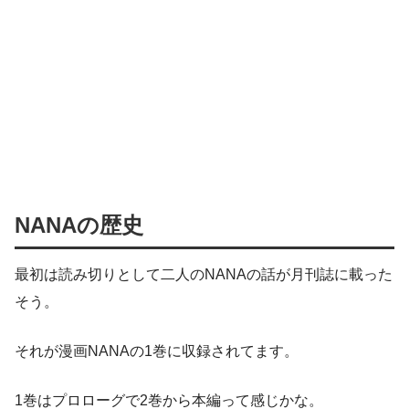
NANAの歴史
最初は読み切りとして二人のNANAの話が月刊誌に載った
そう。
それが漫画NANAの1巻に収録されてます。
1巻はプロローグで2巻から本編って感じかな。