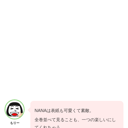
NANAは表紙も可愛くて素敵。
全巻並べて見ることも、一つの楽しいにし
もりー
てくれちゃう。