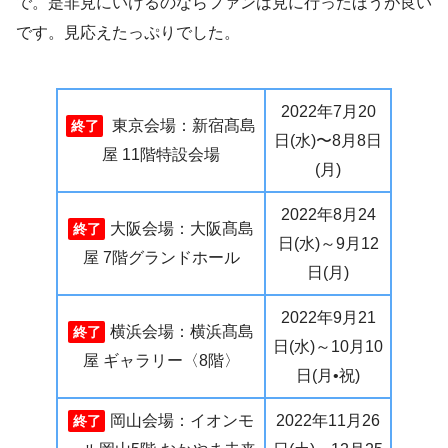
で。是非見にいけるのならファンは見に行ったほうが良い
です。見応えたっぷりでした。
2022年7月20
東京会場：新宿髙島
終了
日(水)〜8月8日
屋 11階特設会場
(月)
2022年8月24
大阪会場：大阪髙島
終了
日(水)～9月12
屋 7階グランドホール
日(月)
2022年9月21
横浜会場：横浜髙島
終了
日(水)～10月10
屋 ギャラリー〈8階〉
日(月•祝)
岡山会場：イオンモ
2022年11月26
終了