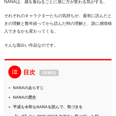
NANAは、歳を重ねるごとに感じ方が変わる気がする。
それぞれのキャラクターたちの気持ちが、最初に読んだと
きの理解と数年経ってから読んだ時の理解と、誰に感情移
入できるかも変わってくる。
そんな面白い作品なのです。
目次
[
非表示
]
NANAのあらすじ
NANAの歴史
平成も令和もNANAを読んで、気づきを