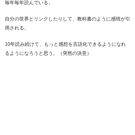
毎年毎年読んでいる。
自分の世界とリンクしたりして、教科書のように感情が引
用される。
10年読み続けて、もっと感想を言語化できるようになれ
るようになろうと思う。（突然の決意）