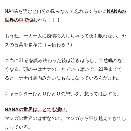
NANAを読むと自分の悩みなんて忘れるくらいに
NANAの
世界の中で悩む
から！！！
もうね、一人一人に感情移入しちゃって夜も眠れない。ヤ
スの言葉を参考に（←伝わる？）
本当に21巻を読み終わった後は泣きはらし、全然眠れな
くなる。頭の中はナナのことでいっぱいで。21巻までく
ると、ナナは身内みたいなもんになっているんだよね。
キャラクターひとりひとりの想いを、想っては涙する。
NANAの世界は、とても濃い
。
マンガの世界のはずなのに。マンガから飛び越えてきてし
まっている。